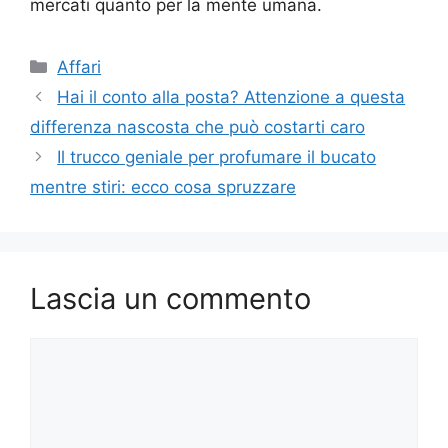
mercati quanto per la mente umana.
Categorie
Affari
Hai il conto alla posta? Attenzione a questa
differenza nascosta che può costarti caro
Il trucco geniale per profumare il bucato
mentre stiri: ecco cosa spruzzare
Lascia un commento
Commento