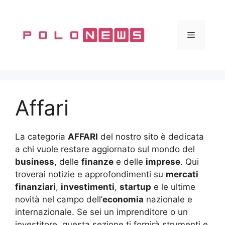
Vai
al
contenuto
Menu
Affari
La categoria
AFFARI
del nostro sito è dedicata
a chi vuole restare aggiornato sul mondo del
business
, delle
finanze
e delle
imprese
. Qui
troverai notizie e approfondimenti su
mercati
finanziari
,
investimenti
,
startup
e le ultime
novità nel campo dell’
economia
nazionale e
internazionale. Se sei un imprenditore o un
investitore, questa sezione ti fornirà strumenti e