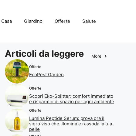
Casa
Giardino
Offerte
Salute
Articoli da leggere
More
Offerte
EcoPest Garden
Offerte
Scopri Eko-Splitter: comfort immediato
e risparmio di spazio per ogni ambiente
Offerte
Lumina Peptide Serum: prova ora il
siero viso che illumina e rassoda la tua
pelle