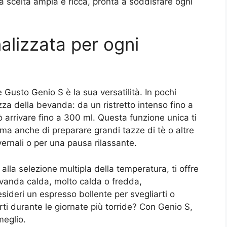
a scelta ampia e ricca, pronta a soddisfare ogni
alizzata per ogni
 Gusto Genio S è la sua versatilità. In pochi
zza della bevanda: da un ristretto intenso fino a
 arrivare fino a 300 ml. Questa funzione unica ti
, ma anche di preparare grandi tazze di tè o altre
vernali o per una pausa rilassante.
 alla selezione multipla della temperatura, ti offre
bevanda calda, molto calda o fredda,
deri un espresso bollente per svegliarti o
ti durante le giornate più torride? Con Genio S,
meglio.