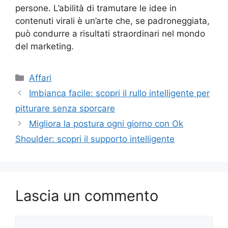
persone. L’abilità di tramutare le idee in
contenuti virali è un’arte che, se padroneggiata,
può condurre a risultati straordinari nel mondo
del marketing.
Categorie
Affari
Imbianca facile: scopri il rullo intelligente per
pitturare senza sporcare
Migliora la postura ogni giorno con Ok
Shoulder: scopri il supporto intelligente
Lascia un commento
Commento