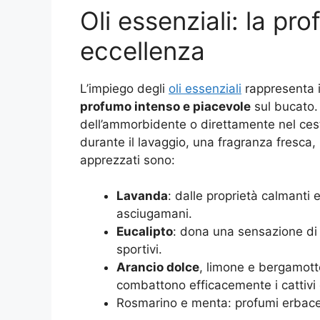
Oli essenziali: la pr
eccellenza
L’impiego degli
oli essenziali
rappresenta i
profumo intenso e piacevole
sul bucato.
dell’ammorbidente o direttamente nel ceste
durante il lavaggio, una fragranza fresca, p
apprezzati sono:
Lavanda
: dalle proprietà calmanti e
asciugamani.
Eucalipto
: dona una sensazione di f
sportivi.
Arancio dolce
, limone e bergamott
combattono efficacemente i cattivi 
Rosmarino e menta: profumi erbacei e