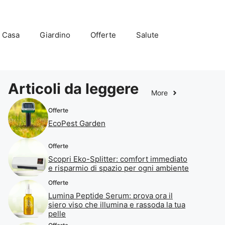
Casa
Giardino
Offerte
Salute
Articoli da leggere
More
Offerte
EcoPest Garden
Offerte
Scopri Eko-Splitter: comfort immediato
e risparmio di spazio per ogni ambiente
Offerte
Lumina Peptide Serum: prova ora il
siero viso che illumina e rassoda la tua
pelle