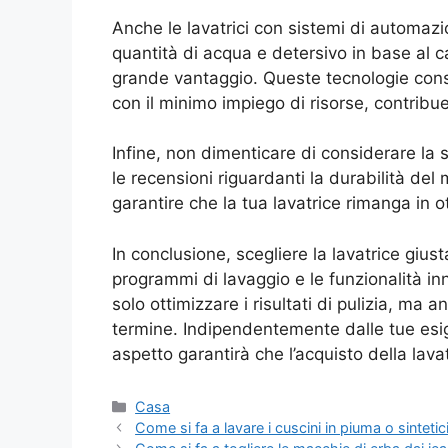
Anche le lavatrici con sistemi di automaz
quantità di acqua e detersivo in base al c
grande vantaggio. Queste tecnologie consen
con il minimo impiego di risorse, contribu
Infine, non dimenticare di considerare la 
le recensioni riguardanti la durabilità del
garantire che la tua lavatrice rimanga in o
In conclusione, scegliere la lavatrice gius
programmi di lavaggio e le funzionalità in
solo ottimizzare i risultati di pulizia, ma
termine. Indipendentemente dalle tue esi
aspetto garantirà che l’acquisto della lava
Categorie
Casa
Come si fa a lavare i cuscini in piuma o sintetici