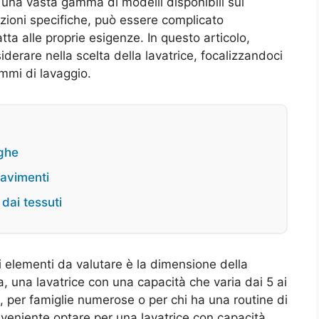
on una vasta gamma di modelli disponibili sul
zioni specifiche, può essere complicato
ta alle proprie esigenze. In questo articolo,
derare nella scelta della lavatrice, focalizzandoci
mmi di lavaggio.
eghe
pavimenti
dai tessuti
i elementi da valutare è la dimensione della
ia, una lavatrice con una capacità che varia dai 5 ai
, per famiglie numerose o per chi ha una routine di
veniente optare per una lavatrice con capacità