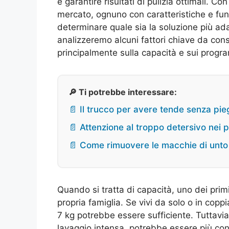
e garantire risultati di pulizia ottimali. C
mercato, ognuno con caratteristiche e fun
determinare quale sia la soluzione più adat
analizzeremo alcuni fattori chiave da consi
principalmente sulla capacità e sui progra
🔎 Ti potrebbe interessare:
📄 Il trucco per avere tende senza pi
📄 Attenzione al troppo detersivo nei 
📄 Come rimuovere le macchie di unto 
Quando si tratta di capacità, uno dei prim
propria famiglia. Se vivi da solo o in copp
7 kg potrebbe essere sufficiente. Tuttavia
lavaggio intensa, potrebbe essere più con