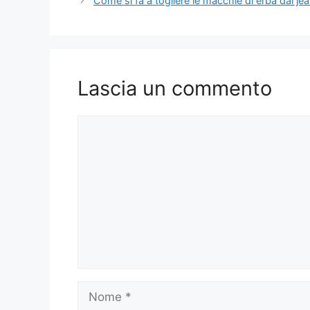
Come si fa a togliere le macchie di erba dai je
Lascia un commento
Commento
Nome