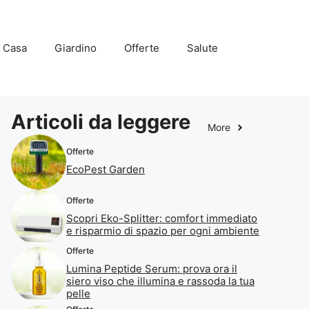
Casa
Giardino
Offerte
Salute
Articoli da leggere
More
Offerte
EcoPest Garden
Offerte
Scopri Eko-Splitter: comfort immediato
e risparmio di spazio per ogni ambiente
Offerte
Lumina Peptide Serum: prova ora il
siero viso che illumina e rassoda la tua
pelle