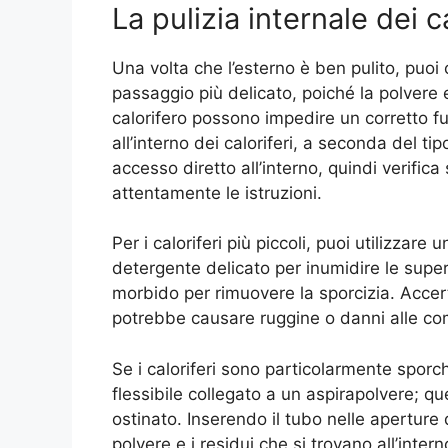
La pulizia internale dei ca
Una volta che l’esterno è ben pulito, puoi 
passaggio più delicato, poiché la polvere e
calorifero possono impedire un corretto 
all’interno dei caloriferi, a seconda del ti
accesso diretto all’interno, quindi verifi
attentamente le istruzioni.
Per i caloriferi più piccoli, puoi utilizzare
detergente delicato per inumidire le supe
morbido per rimuovere la sporcizia. Accert
potrebbe causare ruggine o danni alle co
Se i caloriferi sono particolarmente sporc
flessibile collegato a un aspirapolvere; q
ostinato. Inserendo il tubo nelle aperture 
polvere e i residui che si trovano all’intern