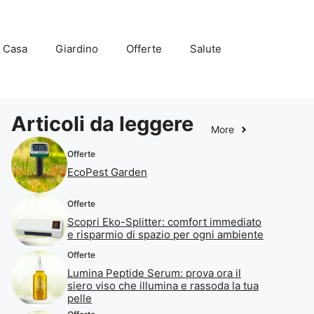
Casa
Giardino
Offerte
Salute
Articoli da leggere
More
Offerte
EcoPest Garden
Offerte
Scopri Eko-Splitter: comfort immediato
e risparmio di spazio per ogni ambiente
Offerte
Lumina Peptide Serum: prova ora il
siero viso che illumina e rassoda la tua
pelle