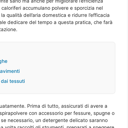
ente sano ma anche per migliorare l’efficienza
 caloriferi accumulano polvere e sporcizia nel
a qualità dell’aria domestica e ridurre l’efficacia
ale dedicare del tempo a questa pratica, che farà
tazione.
eghe
pavimenti
dai tessuti
uatamente. Prima di tutto, assicurati di avere a
aspirapolvere con accessorio per fessure, spugne o
, se necessario, un detergente delicato saranno
Una volta raccolti gli strumenti, preparati a spegnere