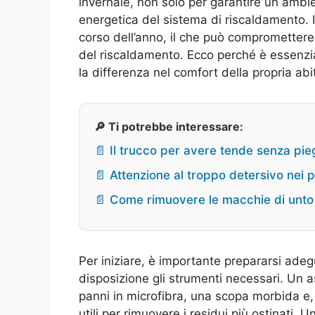
invernale, non solo per garantire un ambi
energetica del sistema di riscaldamento. I
corso dell’anno, il che può compromettere l
del riscaldamento. Ecco perché è essenzi
la differenza nel comfort della propria abi
🔎 Ti potrebbe interessare:
📄 Il trucco per avere tende senza pi
📄 Attenzione al troppo detersivo nei 
📄 Come rimuovere le macchie di unto 
Per iniziare, è importante prepararsi adeg
disposizione gli strumenti necessari. Un 
panni in microfibra, una scopa morbida e
utili per rimuovere i residui più ostinati. 