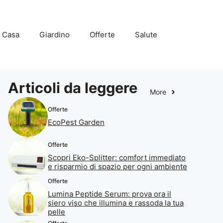
Casa
Giardino
Offerte
Salute
Articoli da leggere
More
Offerte
EcoPest Garden
Offerte
Scopri Eko-Splitter: comfort immediato
e risparmio di spazio per ogni ambiente
Offerte
Lumina Peptide Serum: prova ora il
siero viso che illumina e rassoda la tua
pelle