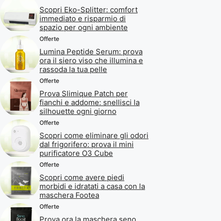
Scopri Eko-Splitter: comfort
immediato e risparmio di
spazio per ogni ambiente
Offerte
Lumina Peptide Serum: prova
ora il siero viso che illumina e
rassoda la tua pelle
Offerte
Prova Slimique Patch per
fianchi e addome: snellisci la
silhouette ogni giorno
Offerte
Scopri come eliminare gli odori
dal frigorifero: prova il mini
purificatore O3 Cube
Offerte
Scopri come avere piedi
morbidi e idratati a casa con la
maschera Footea
Offerte
Prova ora la maschera seno