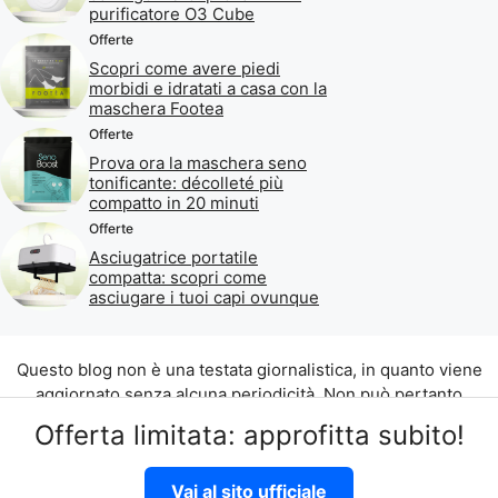
purificatore O3 Cube
Offerte
Scopri come avere piedi
morbidi e idratati a casa con la
maschera Footea
Offerte
Prova ora la maschera seno
tonificante: décolleté più
compatto in 20 minuti
Offerte
Asciugatrice portatile
compatta: scopri come
asciugare i tuoi capi ovunque
Questo blog non è una testata giornalistica, in quanto viene
aggiornato senza alcuna periodicità. Non può pertanto
considerarsi un prodotto editoriale ai sensi della legge n. 62
Offerta limitata: approfitta subito!
del 07.03.2001.
©2026 di Aliados Srl C.da Piana Romana snc, 90010 Lascari
Vai al sito ufficiale
(PA) P.IVA 07262700821