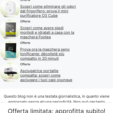
Scopri come eliminare gli odori
dal frigorifero: prova il mini
purificatore O3 Cube
Offerte
Scopri come avere piedi
morbidi e idratati a casa con la
maschera Footea
Offerte
Prova ora la maschera seno
tonificante: décolleté più
compatto in 20 minuti
Offerte
Asciugatrice portatile
compatta: scopri come
asciugare i tuoi capi ovunque
Questo blog non è una testata giornalistica, in quanto viene
aggiornato senza alcuna periodicità. Non può pertanto
considerarsi un prodotto editoriale ai sensi della legge n. 62
Offerta limitata: approfitta subito!
del 07.03.2001.