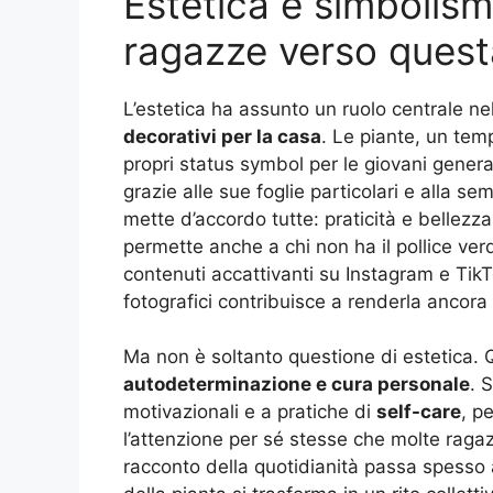
Estetica e simbolism
ragazze verso quest
L’estetica ha assunto un ruolo centrale n
decorativi per la casa
. Le piante, un tem
propri status symbol per le giovani genera
grazie alle sue foglie particolari e alla se
mette d’accordo tutte: praticità e bellezz
permette anche a chi non ha il pollice verd
contenuti accattivanti su Instagram e TikT
fotografici contribuisce a renderla ancora
Ma non è soltanto questione di estetica.
autodeterminazione e cura personale
. 
motivazionali e a pratiche di
self-care
, p
l’attenzione per sé stesse che molte rag
racconto della quotidianità passa spesso att