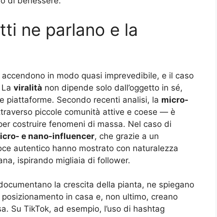
ivo di benessere.
tti ne parlano e la
i accendono in modo quasi imprevedibile, e il caso
. La
viralità
non dipende solo dall’oggetto in sé,
e piattaforme. Secondo recenti analisi, la
micro-
ttraverso piccole comunità attive e coese — è
 per costruire fenomeni di massa. Nel caso di
icro- e nano-influencer
, che grazie a un
oce autentico hanno mostrato con naturalezza
ana, ispirando migliaia di follower.
ocumentano la crescita della pianta, ne spiegano
il posizionamento in casa e, non ultimo, creano
ssa. Su TikTok, ad esempio, l’uso di hashtag