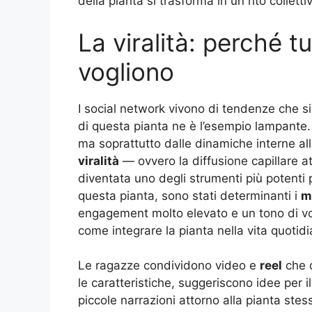
della pianta si trasforma in un rito collett
La viralità: perché tu
vogliono
I social network vivono di tendenze che s
di questa pianta ne è l’esempio lampante
ma soprattutto dalle dinamiche interne all
viralità
— ovvero la diffusione capillare a
diventata uno degli strumenti più potenti
questa pianta, sono stati determinanti i
m
engagement molto elevato e un tono di v
come integrare la pianta nella vita quotidi
Le ragazze condividono video e
reel
che d
le caratteristiche, suggeriscono idee per 
piccole narrazioni attorno alla pianta ste