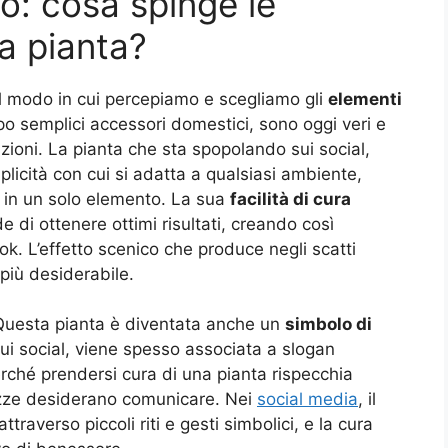
o: cosa spinge le
a pianta?
el modo in cui percepiamo e scegliamo gli
elementi
po semplici accessori domestici, sono oggi veri e
zioni. La pianta che sta spopolando sui social,
mplicità con cui si adatta a qualsiasi ambiente,
a in un solo elemento. La sua
facilità di cura
e di ottenere ottimi risultati, creando così
ok. L’effetto scenico che produce negli scatti
 più desiderabile.
 Questa pianta è diventata anche un
simbolo di
Sui social, viene spesso associata a slogan
erché prendersi cura di una pianta rispecchia
azze desiderano comunicare. Nei
social media
, il
raverso piccoli riti e gesti simbolici, e la cura