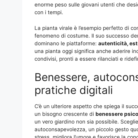
enorme peso sulle giovani utenti che desi
con i tempi.
La pianta virale è l’esempio perfetto di 
fenomeno di costume. Il suo successo deriv
dominano le piattaforme:
autenticità, es
una pianta oggi significa anche aderire i
condivisi, pronti a essere rilanciati e ridefi
Benessere, autocon
pratiche digitali
C’è un ulteriore aspetto che spiega il suc
un bisogno crescente di
benessere psico
un vero giardino non sia possibile. Scegli
autoconsapevolezza, un piccolo gesto quot
stress, migliora l’umore e favorisce la co