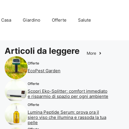
Casa
Giardino
Offerte
Salute
Articoli da leggere
More
Offerte
EcoPest Garden
Offerte
Scopri Eko-Splitter: comfort immediato
e risparmio di spazio per ogni ambiente
Offerte
Lumina Peptide Serum: prova ora il
siero viso che illumina e rassoda la tua
pelle