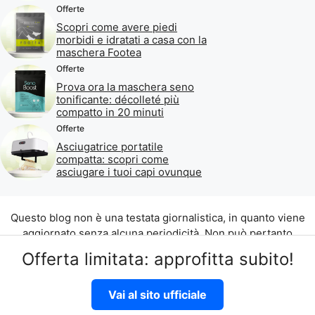
Offerte
Scopri come avere piedi
morbidi e idratati a casa con la
maschera Footea
Offerte
Prova ora la maschera seno
tonificante: décolleté più
compatto in 20 minuti
Offerte
Asciugatrice portatile
compatta: scopri come
asciugare i tuoi capi ovunque
Questo blog non è una testata giornalistica, in quanto viene
aggiornato senza alcuna periodicità. Non può pertanto
considerarsi un prodotto editoriale ai sensi della legge n. 62
Offerta limitata: approfitta subito!
del 07.03.2001.
©2026 di Aliados Srl C.da Piana Romana snc, 90010 Lascari
Vai al sito ufficiale
(PA) P.IVA 07262700821
Disclaimer
|
Privacy Policy