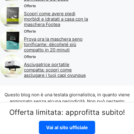
Offerte
Scopri come avere piedi
morbidi e idratati a casa con la
maschera Footea
Offerte
Prova ora la maschera seno
tonificante: décolleté più
compatto in 20 minuti
Offerte
Asciugatrice portatile
compatta: scopri come
asciugare i tuoi capi ovunque
Questo blog non è una testata giornalistica, in quanto viene
aggiornato senza alcuna periodicità. Non può pertanto
considerarsi un prodotto editoriale ai sensi della legge n. 62
Offerta limitata: approfitta subito!
del 07.03.2001.
©2026 di Aliados Srl C.da Piana Romana snc, 90010 Lascari
Vai al sito ufficiale
(PA) P.IVA 07262700821